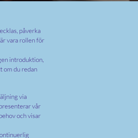
vecklas, påverka
r vara rollen för
gen introduktion,
ett om du redan
ljning via
 presenterar vår
behov och visar
kontinuerlig