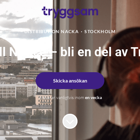
DISTRIBUTION NACKA
·
STOCKHOLM
ill Notice – bli en del av
Skicka ansökan
Vi svarar vanligtvis inom
en vecka