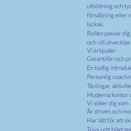
utbildning och ty
försäljning eller v
lyckas.
Rollen passar dig
och vill utveckla
Vi erbjuder
Garantilön och pr
En tydlig introdu
Personlig coachn
Tävlingar, aktivi
Moderna kontor 
Vi söker dig som
Är driven och mot
Har lätt för att 
Trivs i ett högt t