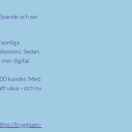
 löpande och ser
rsonliga
h ekonomi. Sedan
t mer digital
 000 kunder. Med
att växa – och nu
ttps://tryggsam-