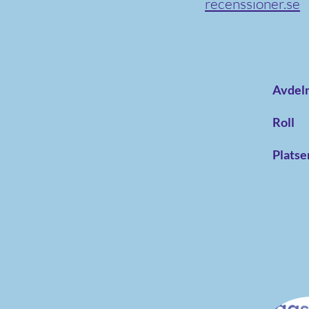
recenssioner.se
Avdel
Roll
Platse