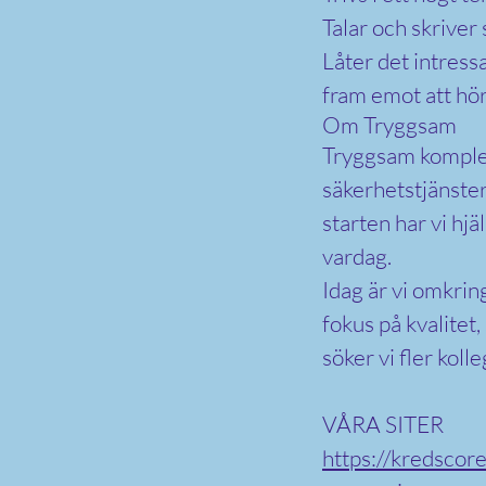
Talar och skriver
Låter det intress
fram emot att hör
Om Tryggsam
Tryggsam komplet
säkerhetstjänster
starten har vi hjä
vardag.
Idag är vi omkri
fokus på kvalitet,
söker vi fler koll
VÅRA SITER
https://kredscore