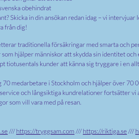
 svenska obehindrat
ant? Skicka in din ansökan redan idag – vi intervjuar
a från dig!
terar traditionella försäkringar med smarta och pe
 som hjälper människor att skydda sin identitet oc
lpt tiotusentals kunder att känna sig tryggare i en all
ng 70 medarbetare i Stockholm och hjälper över 70
 service och långsiktiga kundrelationer fortsätter vi 
egor som vill vara med på resan.
.se
///
https://tryggsam.com
///
https://riktiga.se
///
h