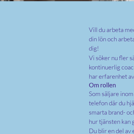
Vill du arbeta med
din lön och arbet
dig!
Vi söker nu fler sä
kontinuerlig coac
har erfarenhet av 
Om rollen
Som säljare inom
telefon där du hj
smarta brand- oc
hur tjänsten kan g
Du blir en del av