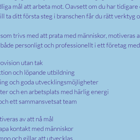
dliga mål att arbeta mot. Oavsett om du har tidigare
ill ta ditt första steg i branschen får du rätt verktyg 
 som trivs med att prata med människor, motiveras av
s både personligt och professionellt i ett företag me
ovision utan tak
ktion och löpande utbildning
ing och goda utvecklingsmöjligheter
teter och en arbetsplats med härlig energi
och ett sammansvetsat team
iveras av att nå mål
skapa kontakt med människor
empo och gillar att utvecklas