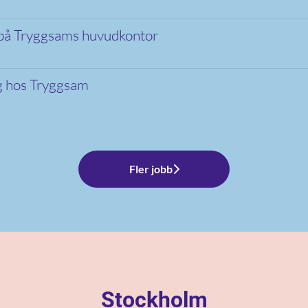
g på Tryggsams huvudkontor
ng hos Tryggsam
Fler jobb
Stockholm